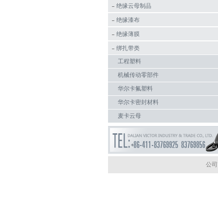
绝缘云母制品
绝缘漆布
绝缘薄膜
绑扎带类
工程塑料
机械传动零部件
华尔卡氟塑料
华尔卡密封材料
麦卡云母
公司