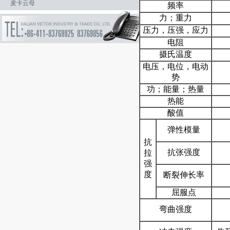
麦卡云母
频率
力；重力
压力，压强，应力
电阻
摄氏温度
电压，电位，电动
势
功；能量；热量
热能
酸值
弹性模量
抗
抗张强度
拉
强
度
断裂伸长率
屈服点
弯曲强度